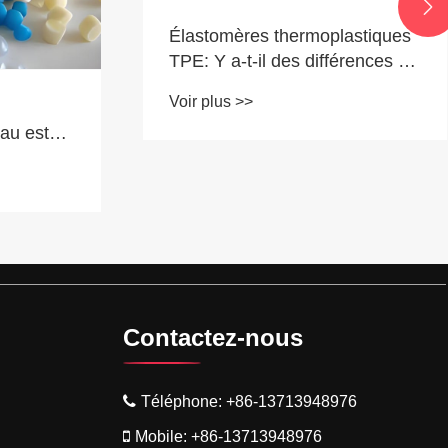

Élastomères thermoplastiques
TPE: Y a-t-il des différences de
sécurité des matériaux entre
Voir plus >>
les couleurs sombres et
au est
claires?
itement du
t ?
Contactez-nous
Téléphone:
+86-13713948976
Mobile:
+86-13713948976