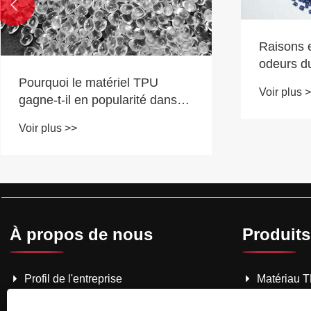

Raisons e
odeurs d
Pourquoi le matériel TPU
Voir plus 
gagne-t-il en popularité dans
les industries aujourd'hui?
Voir plus >>
À propos de nous
Produits
Profil de l'entreprise
Matériau 
Culture d'entreprise
Matériau 