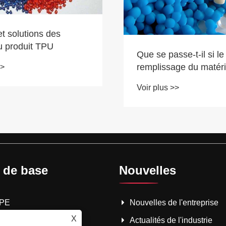
t solutions des
u produit TPU
Que se passe-t-il si le
remplissage du matéri
>>
insuffisant lors du tra
Voir plus >>
TPE modifié au fini ma
 de base
Nouvelles
TPE
Nouvelles de l'entreprise
X
TPR
Actualités de l'industrie