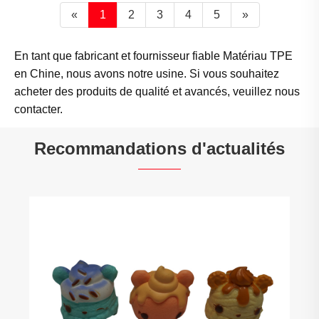
«
1
2
3
4
5
»
En tant que fabricant et fournisseur fiable Matériau TPE
en Chine, nous avons notre usine. Si vous souhaitez
acheter des produits de qualité et avancés, veuillez nous
contacter.
Recommandations d'actualités
L'élastomère thermoplastique TPE
appartient-il au plastique ou au caoutchou
Voir plus >>