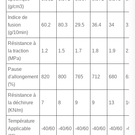
(g/cm3)
Indice de
fusion
60.2
80.3
29.5
36.4
34
31
(g/10min)
Résistance à
la traction
1.2
1.5
1.7
1.8
1.9
2.0
(MPa)
Pause
d'allongement
820
800
765
712
680
620
(%)
Résistance à
la déchirure
7
8
9
9
13
16
(KN/m)
Température
Applicable
-40/60
-40/60
-40/60
-40/60
-40/60
-40/