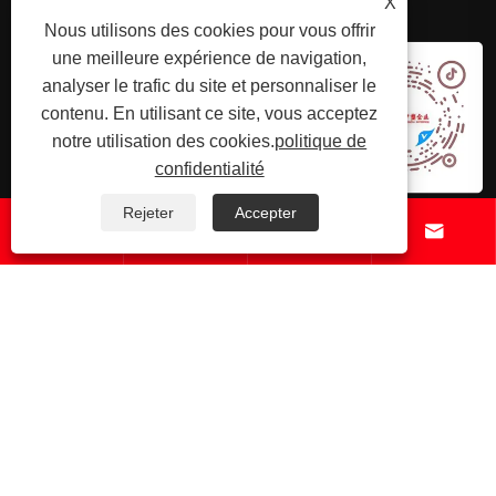
X
Nous utilisons des cookies pour vous offrir
une meilleure expérience de navigation,
analyser le trafic du site et personnaliser le
contenu. En utilisant ce site, vous acceptez
notre utilisation des cookies.
politique de
confidentialité
Contactez-nous
Rejeter
Accepter




Copyright © 2025 Shenzhenzhongsuwang Plastic Products Co., Ltd.
Tous droits réservés.
Links
Sitemap
RSS
XML
politique de
confidentialité