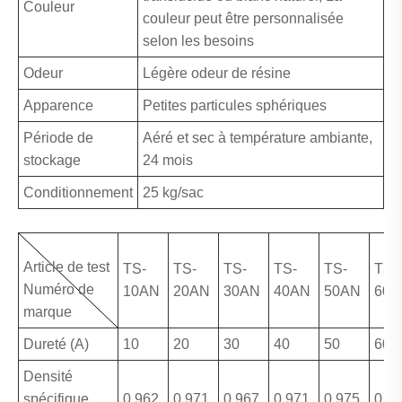
Couleur
couleur peut être personnalisée
selon les besoins
Odeur
Légère odeur de résine
Apparence
Petites particules sphériques
Période de
Aéré et sec à température ambiante,
stockage
24 mois
Conditionnement
25 kg/sac
Article de test
TS-
TS-
TS-
TS-
TS-
TS-
Numéro de
10AN
20AN
30AN
40AN
50AN
60A
marque
Dureté (A)
10
20
30
40
50
60
Densité
spécifique
0.962
0.971
0.967
0.971
0.975
0.9