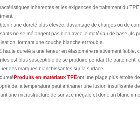
ractéristiques inhérentes et les exigences de traitement du TPE
iment.
btenir une dureté plus élevée, davantage de charges ou de comp
ants ne se mélangent pas bien avec le matériau de base, ils peu
ilisation, formant une couche blanche et trouble.
 haute dureté a une teneur en élastomère relativement faible, ce
intes est plus susceptible de se produire pendant le traitement, e
uer des marques blanchissantes sur la surface.
dureté
Produits en matériaux TPE
ont une plage plus étroite d
oprié de la température peut entraîner une fusion insuffisante d
nant une microstructure de surface inégale et donc un blanchime