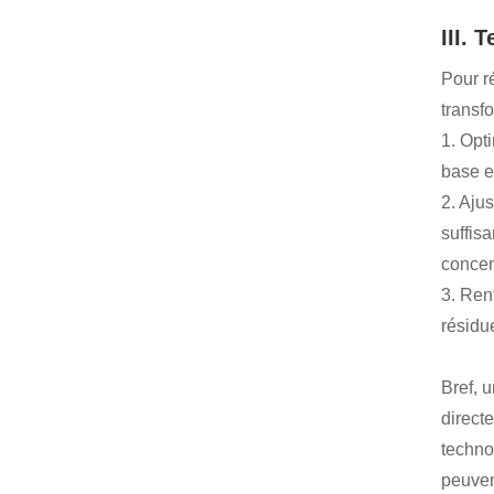
III. 
Pour r
transf
1. Opt
base e
2. Aju
suffis
concen
3. Ren
résidu
Bref, 
directe
techno
peuven