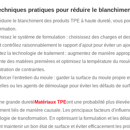
Techniques pratiques pour réduire le blanchime
éduire le blanchiment des produits TPE à haute dureté, vous pou
ormation.
imisez le système de formulation : choisissez des charges et des 
t contrôlez raisonnablement le rapport d'ajout pour éviter un ajou
stez la technologie de traitement : augmentez de manière approp
ante des matières premières et optimisez la température du moule 
tration de contraintes.
forcer l'entretien du moule : garder la surface du moule propre e
elles ou les agents de démoulage pour éviter les défauts de su
une grande dureté
Matériaux TPE
ont une probabilité plus élevé
ment liés de manière causale. Les principaux facteurs d'influence 
logie de transformation. En optimisant la formulation et les dét
t maintenir un bon état de surface et éviter efficacement les p