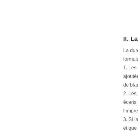
II. L
La dur
formul
1. Les
ajouté
de bla
2. Les
écarts
l’impr
3. Si 
et que