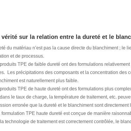
a vérité sur la relation entre la dureté et le bla
eté du matériau n’est pas la cause directe du blanchiment ; le l
ation et de processus.
 produits TPE de faible dureté ont des formulations relativemen
es. Les précipitations des composants et la concentration des con
nchiment est naturellement plus faible.
 produits TPE de haute dureté ont des formulations plus comple
 dans le taux de charge, la température de traitement, etc. peuv
ession erronée que la dureté et le blanchiment sont directement l
la formulation TPE haute dureté est conçue de manière raisonn
 la technologie de traitement est correctement contrôlée, le blan