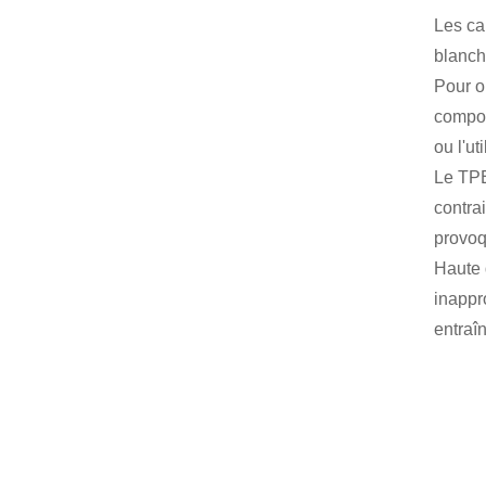
Les ca
blanch
Pour o
compos
ou l'ut
Le TPE
contra
provoq
Haute 
inappr
entraî