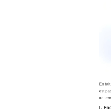
En fai
est pa
traitem
I. Fa