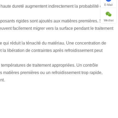
E-Mail
 haute dureté augmentent indirectement la probabilité de
Wechat
osants rigides sont ajoutés aux matières premières. Si ces
vent facilement migrer vers la surface pendant le traitement
 qui réduit la ténacité du matériau. Une concentration de
t la libération de contraintes après refroidissement peut
e températures de traitement appropriées. Un contrôle
es matières premières ou un refroidissement trop rapide,
nt.