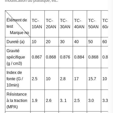
modification du plastique, etc.
Élément de
TC-
TC-
TC-
TC-
TC-
TC-
test
10AN
20AN
30AN
40AN
50AN
60AN
Marque no
Dureté (a)
10
20
30
40
50
60
Gravité
spécifique
0.867
0.868
0.876
0.884
0.868
0.888
(g / cm3)
Index de
fonte (G /
2.5
10
2.8
17
15.7
10
10min)
Résistance
à la traction
1.9
2.6
3. 1
2.5
3.0
3.3
(MPA)