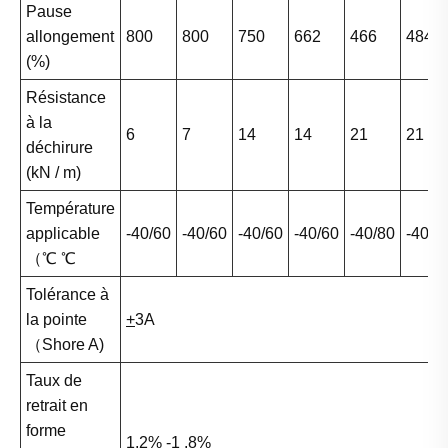
Pause
allongement
800
800
750
662
466
484
(%)
Résistance
à la
6
7
14
14
21
21
déchirure
(kN / m)
Température
applicable
-40/60
-40/60
-40/60
-40/60
-40/80
-40/8
（℃ ℃
Tolérance à
la pointe
+
3A
（Shore A)
Taux de
retrait en
forme
1,2% -1 .8%