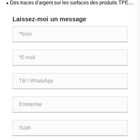
Des traces d'argent sur les surfaces des produits TPE ?
pas vous permettre d’ignorer
à haute température
Voici comment les fabricants abordent le problème !
Laissez-moi un message