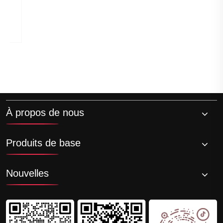
vient-il du moule ou de la matière première
Voir plus >>
?
À propos de nous
Produits de base
Nouvelles