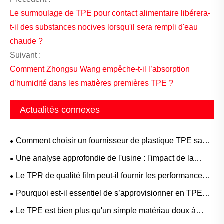
Le surmoulage de TPE pour contact alimentaire libérera-
t-il des substances nocives lorsqu'il sera rempli d'eau
chaude ?
Suivant :
Comment Zhongsu Wang empêche-t-il l’absorption
d’humidité dans les matières premières TPE ?
Actualités connexes
​Comment choisir un fournisseur de plastique TPE sans
tomber dans des pièges ?
Une analyse approfondie de l'usine : l'impact de la
mauvaise adhérence des matériaux TPE sur les produits
Le TPR de qualité film peut-il fournir les performances
finis
de barrière ultimes et la récupération élastique
Pourquoi est-il essentiel de s’approvisionner en TPE
nécessaires aux films médicaux et protecteurs haut de
directement auprès du fabricant d’origine ? Un avantage
Le TPE est bien plus qu'un simple matériau doux à
gamme ?
de la chaîne d’approvisionnement que vous ne pouvez
basse température : des applications où il brille vraiment