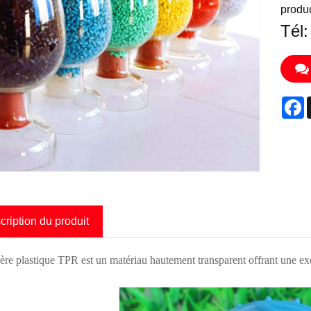
produc
Tél
F
cription du produit
ère plastique TPR est un matériau hautement transparent offrant une exce