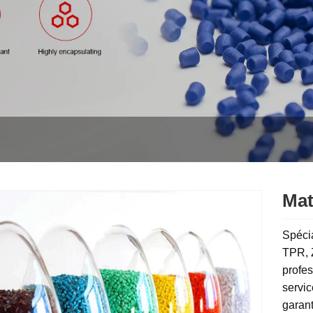
Mat
Spécia
TPR, 
profes
servic
garan