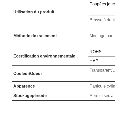
Poupées joue
Utilisation du produit
Brosse à dent
Méthode de traitement
Moulage par i
ROHS
E
certification environnementale
HAP
Transparent/U
Couleur/Odeur
Apparence
Particule cyl
Stockage
période
Aéré et sec à