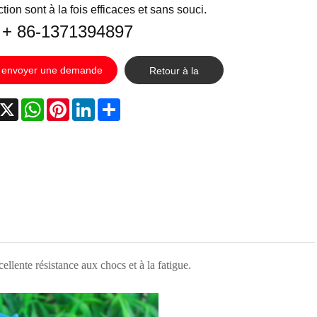
tion sont à la fois efficaces et sans souci.
: + 86-1371394897
envoyer une demande
Retour à la
liste
acebook
X
WhatsApp
Pinterest
LinkedIn
Share
llente résistance aux chocs et à la fatigue.