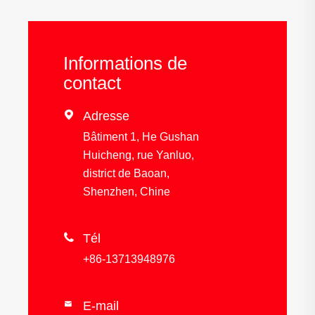
Informations de
contact

Adresse
Bâtiment 1, He Gushan
Huicheng, rue Yanluo,
district de Baoan,
Shenzhen, Chine

Tél
+86-13713948976
E-mail
