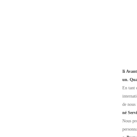
Ii Avan
un. Qual
En tant 
internat
de nous 
né Serv
Nous pro
personna