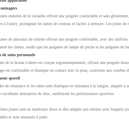
rios applicables
s ménagers
nées enduites de la vaisselle offrent une poignée confortable et sans glissement, 
tes à l'usure, protégeant les lames de couteau et faciles à nettoyer. Les joints de 
.
nées de pinceaux de toilette offrent une poignée confortable, avec des chiffons 
ment les chutes, tandis que les poignées de lampe de poche et les poignées de bag
s de soins personnels
ée de la brosse à dents est conçue ergonomiquement, offrant une poignée douce e
ge est confortable et élastique en contact avec la peau, conforme aux courbes 
ent sportif
es de résistance et les tubes sont élastiques et résistants à la fatigue, adaptés 
e excellente absorption de choc, améliorant les performances sportives.
rines jouets sont en matériaux doux et sûrs adaptés aux enfants avec lesquels jo
ables et sont amusants à jouer.