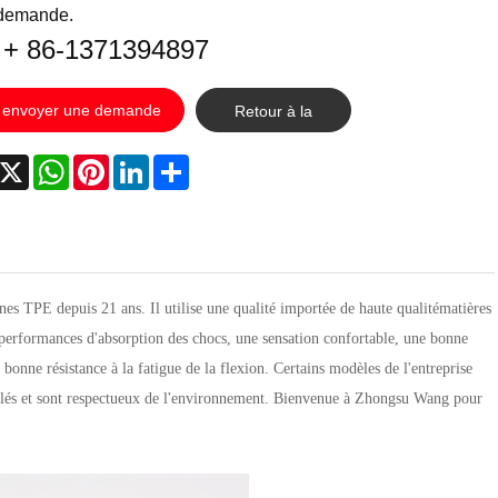
 demande.
: + 86-1371394897
envoyer une demande
Retour à la
liste
acebook
X
WhatsApp
Pinterest
LinkedIn
Share
nes TPE depuis 21 ans. Il utilise une qualité importée de haute qualité
matières
s performances d'absorption des chocs, une sensation confortable, une bonne
 bonne résistance à la fatigue de la flexion. Certains modèles de l'entreprise
yclés et sont respectueux de l'environnement. Bienvenue à Zhongsu Wang pour