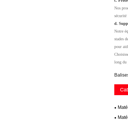
c. Prot
Nos prod
sécurité
d. Supp
Notre éq
stades d
pour aid
Choisiss
long du 
Balise
Cat
Maté
Maté