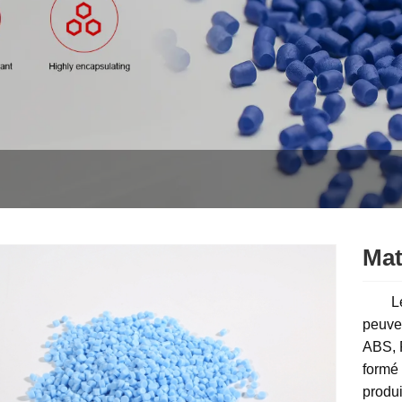
Mat
Les m
peuven
ABS, P
formé
produi