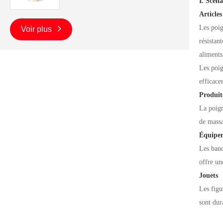
I. Scéna
Article
Les poig
Voir plus
résistan
aliments
Les poig
efficace
Produit
La poign
de massa
Équipem
Les band
offre un
Jouets
Les figu
sont dur