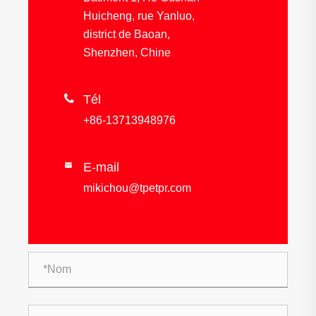
Huicheng, rue Yanluo,
district de Baoan,
Shenzhen, Chine

Tél
+86-13713948976
E-mail

mikichou@tpetpr.com