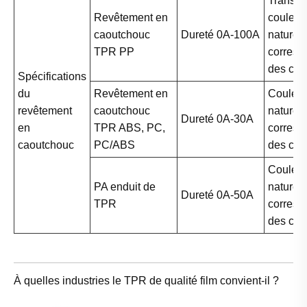
Transpa
Revêtement en
couleur
caoutchouc
Dureté 0A-100A
naturelle
TPR PP
corres
des cou
Spécifications
du
Revêtement en
Couleur
revêtement
caoutchouc
naturelle
Dureté 0A-30A
en
TPR ABS, PC,
corres
caoutchouc
PC/ABS
des cou
Couleur
PA enduit de
naturelle
Dureté 0A-50A
TPR
corres
des cou
À quelles industries le TPR de qualité film convient-il ?