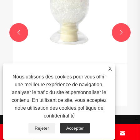


X
L'industrie de l'encapsulation TPE voit une
Nous utilisons des cookies pour vous offrir
augmentation de l'innovation et de
une meilleure expérience de navigation,
l'expansion du marché
analyser le trafic du site et personnaliser le
Voir plus >>
contenu. En utilisant ce site, vous acceptez
notre utilisation des cookies.
politique de
confidentialité
À propos de nous
Rejeter
Accepter



