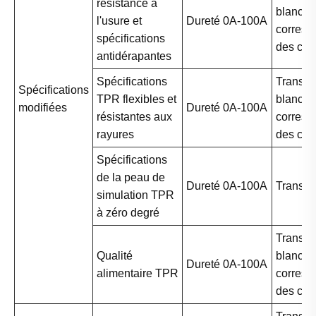
résistance à
blanc, n
l'usure et
Dureté 0A-100A
corres
spécifications
des cou
antidérapantes
Spécifications
Transpa
Spécifications
TPR flexibles et
blanc, n
modifiées
Dureté 0A-100A
résistantes aux
corres
rayures
des cou
Spécifications
de la peau de
Dureté 0A-100A
Transpa
simulation TPR
à zéro degré
Transpa
Qualité
blanc, n
Dureté 0A-100A
alimentaire TPR
corres
des cou