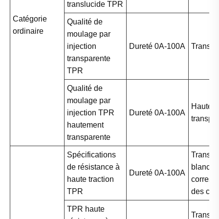
translucide TPR
Catégorie
Qualité de
ordinaire
moulage par
injection
Dureté 0A-100A
Transpa
transparente
TPR
Qualité de
moulage par
Haute
injection TPR
Dureté 0A-100A
transpa
hautement
transparente
Spécifications
Transpa
de résistance à
blanc, n
Dureté 0A-100A
haute traction
corres
TPR
des cou
TPR haute
Transpa