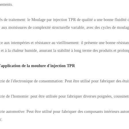
nements.
és de traitement: le Moulage par injection TPR de qualité a une bonne fluidité de
r aux moisissures de complexité structurelle variable, avec des cycles de moulag
ce aux intempéries et résistance au vieillissement: il présente une bonne résist
l et à la chaleur humide, assurant la stabilité à long terme des produits et prol
'application de la moulure d'injection TPR
trie de l'électronique de consommation: Peut être utilisé pour fabriquer des étu
trie de l'homomie: peut être utilisée pour fabriquer diverses poignées, coussinets
trie automotive: Peut être utilisé pour fabriquer des composants intérieurs automo
c.