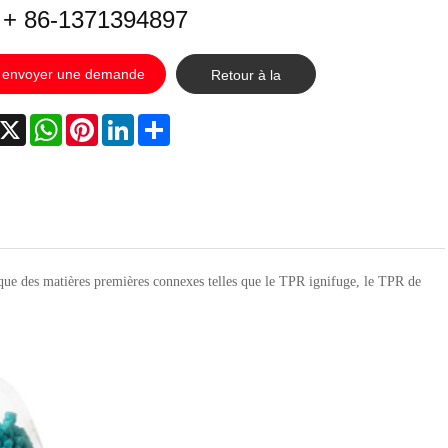
: + 86-1371394897
envoyer une demande
Retour à la
liste
acebook
X
WhatsApp
Pinterest
LinkedIn
Share
que des matières premières connexes telles que le TPR ignifuge, le TPR de