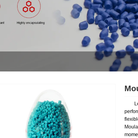
Mou
Le Mo
perfor
flexib
Moulag
momen