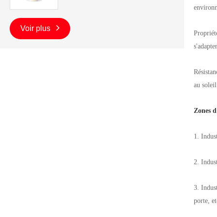
environ
Voir plus
Propriét
s'adapte
Résistan
au solei
Zones d
1. Indus
2. Indus
3. Indus
porte, et