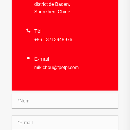
district de Baoan,
Shenzhen, Chine

Tél
+86-13713948976
E-mail

mikichou@tpetpr.com