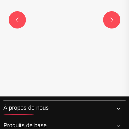


Comment améliorer la qualité de traitement
des matières premières TPE?
Voir plus >>
À propos de nous
Produits de base