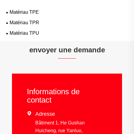
Matériau TPE
Matériau TPR
Matériau TPU
envoyer une demande
Informations de
contact

Adresse
Bâtiment 1, He Gushan
Huicheng, rue Yanluo,