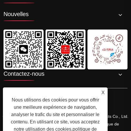
Nouvelles
Contactez-nous
X
Nous utilisons des cookies pour vous offrir
une meilleure expérience de navigation,
analyser le trafic du site et personnaliser le
Copyright © 2025 Shenzhenzhongsuwang Plastic Products Co., Ltd.
contenu. En utilisant ce site, vous acceptez
Tous droits réservés.
Links
Sitemap
RSS
XML
politique de
notre utilisation des cookies.
politique de