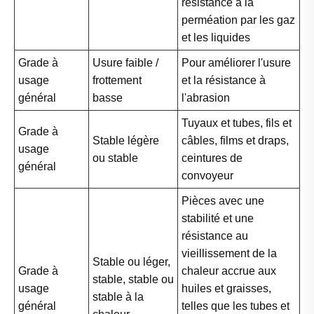
résistance à la
perméation par les gaz
et les liquides
Grade à
Usure faible /
Pour améliorer l'usure
usage
frottement
et la résistance à
général
basse
l'abrasion
Tuyaux et tubes, fils et
Grade à
Stable légère
câbles, films et draps,
usage
ou stable
ceintures de
général
convoyeur
Pièces avec une
stabilité et une
résistance au
vieillissement de la
Stable ou léger,
Grade à
chaleur accrue aux
stable, stable ou
usage
huiles et graisses,
stable à la
général
telles que les tubes et