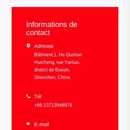
Informations de
contact

Adresse
Bâtiment 1, He Gushan
Huicheng, rue Yanluo,
district de Baoan,
Shenzhen, Chine

Tél
+86-13713948976
E-mail
